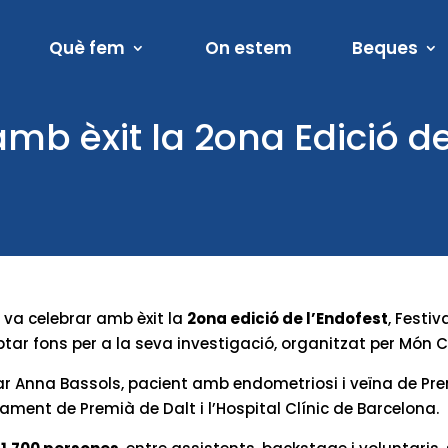
Què fem
On estem
Beques
amb èxit la 2ona Edició d
 va celebrar amb èxit la
2ona edició de l’Endofest
, Festiv
ptar fons per a la seva investigació, organitzat per Món Cl
lsar Anna Bassols, pacient amb endometriosi i veïna de Pr
tament de Premià de Dalt i l’Hospital Clínic de Barcelona.