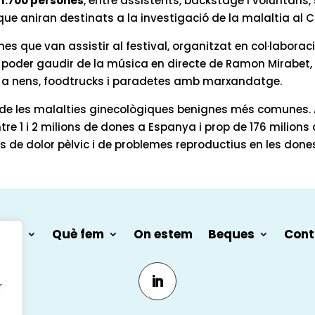
e
1.700 persones
, entre assistents, backstage i voluntaris
ue aniran destinats a la investigació de la malaltia al Cl
nes que van assistir al festival, organitzat en col·labora
 poder gaudir de la música en directe de Ramon Mirabet, D
a nens, foodtrucks i paradetes amb marxandatge.
de les malalties ginecològiques benignes més comunes. A
ntre 1 i 2 milions de dones a Espanya i prop de 176 milions 
s de dolor pèlvic i de problemes reproductius en les done
 som
Què fem
On estem
Beques
Cont
r