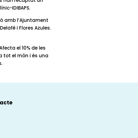
, s’han recaptat un
ínic-IDIBAPS.
ció amb l’Ajuntament
elafé i Flores Azules.
fecta el 10% de les
a tot el món i és una
s.
acte