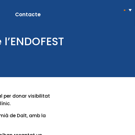
Contacte
e l’ENDOFEST
al per donar visibilitat
ínic.
emià de Dalt, amb la